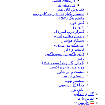
درب‌های استیل
درب هوابند
کف‌پوش اتاق تمیز
سیستم یکپارچه مدیریت کلین روم
مانیتورینگ RMS
کلین فون
تابلو برق
کنترلر درب اینترلاک
واحد ترمینال راه دور
دستگاه هواساز
پس باکس و پس ترو
کابینت و لاکر
فیلتر باکس و پلنیوم باکس
دمپر
بگ این بگ اوت ( سیف چنج )
مولد هیدروژن پراکسید
میست و ایر شاور
سیستم آب ساز
سیستم تهویه
چراغ کلین رومی
انکوباتور
گالری تصاویر
تماس با ما
فارسی