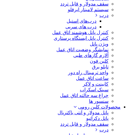
سقف مدولار و قابل تردد
سیستم لامینار ایرفلو
درب
درب‌های استیل
درب های سربی
کنترل پانل هوشمند اتاق عمل
کنترل پانل ایستگاه پرستاری
ویژن پانل
نمایشگر وضعیت اتاق عمل
آلارم گازهای طبی
کلین فون
تابلو برق
واحد ترمینال راه دور
ساعت اتاق عمل
کابینت و لاکر
سینک اسکراب
چراغ سه حالته اتاق عمل
سنسور ها
محصولات کلین رومی
پانل مدولار و آنتی باکتریال
پانل دکراتیو
سقف مدولار و قابل تردد
درب