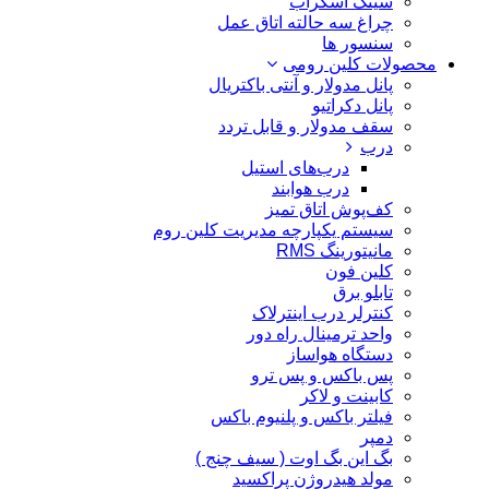
سینک اسکراب
چراغ سه حالته اتاق عمل
سنسور ها
محصولات کلین رومی
پانل مدولار و آنتی باکتریال
پانل دکراتیو
سقف مدولار و قابل تردد
درب
درب‌های استیل
درب هوابند
کف‌پوش اتاق تمیز
سیستم یکپارچه مدیریت کلین روم
مانیتورینگ RMS
کلین فون
تابلو برق
کنترلر درب اینترلاک
واحد ترمینال راه دور
دستگاه هواساز
پس باکس و پس ترو
کابینت و لاکر
فیلتر باکس و پلنیوم باکس
دمپر
بگ این بگ اوت ( سیف چنج )
مولد هیدروژن پراکسید