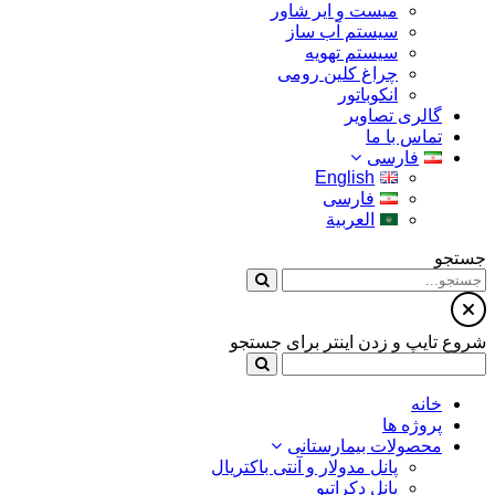
میست و ایر شاور
سیستم آب ساز
سیستم تهویه
چراغ کلین رومی
انکوباتور
گالری تصاویر
تماس با ما
فارسی
English
فارسی
العربية
جستجو
شروع تایپ و زدن اینتر برای جستجو
خانه
پروژه ها
محصولات بیمارستانی
پانل مدولار و آنتی باکتریال
پانل دکراتیو