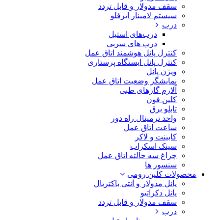
سقف مدولار و قابل تردد
سیستم لامینار ایرفلو
درب
درب‌های استیل
درب های سربی
کنترل پانل هوشمند اتاق عمل
کنترل پانل ایستگاه پرستاری
ویژن پانل
نمایشگر وضعیت اتاق عمل
آلارم گازهای طبی
کلین فون
تابلو برق
واحد ترمینال راه دور
ساعت اتاق عمل
کابینت و لاکر
سینک اسکراب
چراغ سه حالته اتاق عمل
سنسور ها
محصولات کلین رومی
پانل مدولار و آنتی باکتریال
پانل دکراتیو
سقف مدولار و قابل تردد
درب