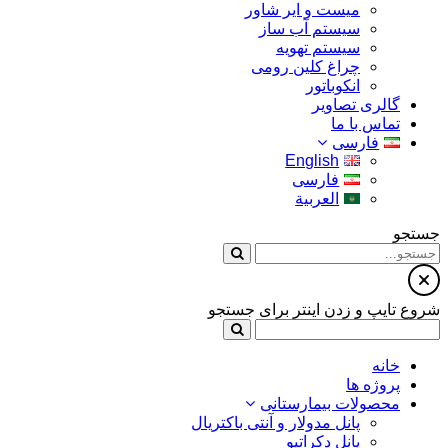
میست و ایر شاور
سیستم آب ساز
سیستم تهویه
چراغ کلین رومی
انکوباتور
گالری تصاویر
تماس با ما
فارسی
English
فارسی
العربية
جستجو
شروع تایپ و زدن اینتر برای جستجو
خانه
پروژه ها
محصولات بیمارستانی
پانل مدولار و آنتی باکتریال
پانل دکراتیو