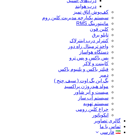
درب‌های استیل
درب هوابند
کف‌پوش اتاق تمیز
سیستم یکپارچه مدیریت کلین روم
مانیتورینگ RMS
کلین فون
تابلو برق
کنترلر درب اینترلاک
واحد ترمینال راه دور
دستگاه هواساز
پس باکس و پس ترو
کابینت و لاکر
فیلتر باکس و پلنیوم باکس
دمپر
بگ این بگ اوت ( سیف چنج )
مولد هیدروژن پراکسید
میست و ایر شاور
سیستم آب ساز
سیستم تهویه
چراغ کلین رومی
انکوباتور
گالری تصاویر
تماس با ما
فارسی