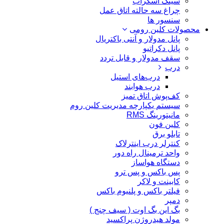
سینک اسکراب
چراغ سه حالته اتاق عمل
سنسور ها
محصولات کلین رومی
پانل مدولار و آنتی باکتریال
پانل دکراتیو
سقف مدولار و قابل تردد
درب
درب‌های استیل
درب هوابند
کف‌پوش اتاق تمیز
سیستم یکپارچه مدیریت کلین روم
مانیتورینگ RMS
کلین فون
تابلو برق
کنترلر درب اینترلاک
واحد ترمینال راه دور
دستگاه هواساز
پس باکس و پس ترو
کابینت و لاکر
فیلتر باکس و پلنیوم باکس
دمپر
بگ این بگ اوت ( سیف چنج )
مولد هیدروژن پراکسید