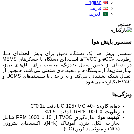
English
فارسی
العربية
جستجو
سنسور پایش هوا
سنسور پایش هوا یک دستگاه دقیق برای پایش لحظه‌ای دما،
رطوبت، eCO₂ و TVOCها است. این دستگاه با حسگرهای MEMS
در بدنه‌ای از جنس استیل ضدزنگ، مناسب برای اتاق‌های تمیز،
بیمارستان‌ها، آزمایشگاه‌ها و محیط‌های صنعتی می‌باشد. همچنین از
اتصال شبکه پشتیبانی می‌کند و به راحتی با سیستم‌های UCMS و
HVAC یکپارچه می‌شود.
ویژگی‌ها
دمای کاری:
–40°C تا +125°C با دقت ±0.1°C
رطوبت:
0 تا 100% RH با دقت ±1.5%
کیفیت هوا:
اندازه‌گیری TVOC از 10 تا 1000 PPM شامل
بخارات الکل، بنزن، آمونیاک (NH₃)، اکسیدهای نیتروژن
(NOₓ) و منوکسید کربن (CO)