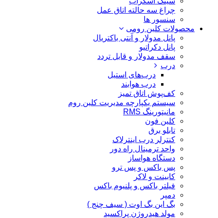
سینک اسکراب
چراغ سه حالته اتاق عمل
سنسور ها
محصولات کلین رومی
پانل مدولار و آنتی باکتریال
پانل دکراتیو
سقف مدولار و قابل تردد
درب
درب‌های استیل
درب هوابند
کف‌پوش اتاق تمیز
سیستم یکپارچه مدیریت کلین روم
مانیتورینگ RMS
کلین فون
تابلو برق
کنترلر درب اینترلاک
واحد ترمینال راه دور
دستگاه هواساز
پس باکس و پس ترو
کابینت و لاکر
فیلتر باکس و پلنیوم باکس
دمپر
بگ این بگ اوت ( سیف چنج )
مولد هیدروژن پراکسید