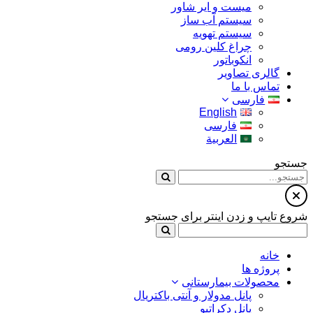
میست و ایر شاور
سیستم آب ساز
سیستم تهویه
چراغ کلین رومی
انکوباتور
گالری تصاویر
تماس با ما
فارسی
English
فارسی
العربية
جستجو
شروع تایپ و زدن اینتر برای جستجو
خانه
پروژه ها
محصولات بیمارستانی
پانل مدولار و آنتی باکتریال
پانل دکراتیو