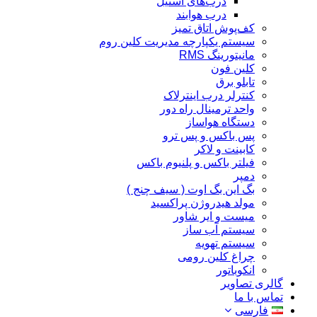
درب‌های استیل
درب هوابند
کف‌پوش اتاق تمیز
سیستم یکپارچه مدیریت کلین روم
مانیتورینگ RMS
کلین فون
تابلو برق
کنترلر درب اینترلاک
واحد ترمینال راه دور
دستگاه هواساز
پس باکس و پس ترو
کابینت و لاکر
فیلتر باکس و پلنیوم باکس
دمپر
بگ این بگ اوت ( سیف چنج )
مولد هیدروژن پراکسید
میست و ایر شاور
سیستم آب ساز
سیستم تهویه
چراغ کلین رومی
انکوباتور
گالری تصاویر
تماس با ما
فارسی