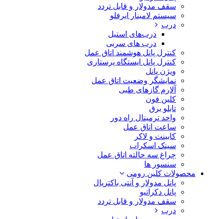
سقف مدولار و قابل تردد
سیستم لامینار ایرفلو
درب
درب‌های استیل
درب های سربی
کنترل پانل هوشمند اتاق عمل
کنترل پانل ایستگاه پرستاری
ویژن پانل
نمایشگر وضعیت اتاق عمل
آلارم گازهای طبی
کلین فون
تابلو برق
واحد ترمینال راه دور
ساعت اتاق عمل
کابینت و لاکر
سینک اسکراب
چراغ سه حالته اتاق عمل
سنسور ها
محصولات کلین رومی
پانل مدولار و آنتی باکتریال
پانل دکراتیو
سقف مدولار و قابل تردد
درب