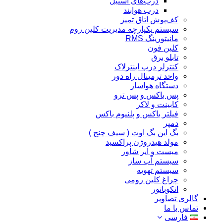
درب‌های استیل
درب هوابند
کف‌پوش اتاق تمیز
سیستم یکپارچه مدیریت کلین روم
مانیتورینگ RMS
کلین فون
تابلو برق
کنترلر درب اینترلاک
واحد ترمینال راه دور
دستگاه هواساز
پس باکس و پس ترو
کابینت و لاکر
فیلتر باکس و پلنیوم باکس
دمپر
بگ این بگ اوت ( سیف چنج )
مولد هیدروژن پراکسید
میست و ایر شاور
سیستم آب ساز
سیستم تهویه
چراغ کلین رومی
انکوباتور
گالری تصاویر
تماس با ما
فارسی