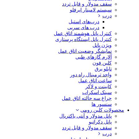
سقف مدولار و قابل تردد
سیستم لامینار ایرفلو
درب
درب‌های استیل
درب های سربی
کنترل پانل هوشمند اتاق عمل
کنترل پانل ایستگاه پرستاری
ویژن پانل
نمایشگر وضعیت اتاق عمل
آلارم گازهای طبی
کلین فون
تابلو برق
واحد ترمینال راه دور
ساعت اتاق عمل
کابینت و لاکر
سینک اسکراب
چراغ سه حالته اتاق عمل
سنسور ها
محصولات کلین رومی
پانل مدولار و آنتی باکتریال
پانل دکراتیو
سقف مدولار و قابل تردد
درب