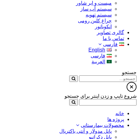
میست و ایر شاور
سیستم آب ساز
سیستم تهویه
چراغ کلین رومی
انکوباتور
گالری تصاویر
تماس با ما
فارسی
English
فارسی
العربية
جستجو
شروع تایپ و زدن اینتر برای جستجو
خانه
پروژه ها
محصولات بیمارستانی
پانل مدولار و آنتی باکتریال
پانل دکراتیو