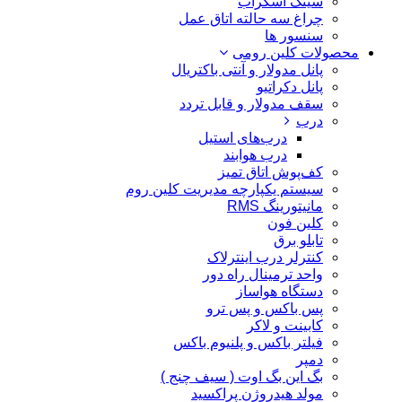
سینک اسکراب
چراغ سه حالته اتاق عمل
سنسور ها
محصولات کلین رومی
پانل مدولار و آنتی باکتریال
پانل دکراتیو
سقف مدولار و قابل تردد
درب
درب‌های استیل
درب هوابند
کف‌پوش اتاق تمیز
سیستم یکپارچه مدیریت کلین روم
مانیتورینگ RMS
کلین فون
تابلو برق
کنترلر درب اینترلاک
واحد ترمینال راه دور
دستگاه هواساز
پس باکس و پس ترو
کابینت و لاکر
فیلتر باکس و پلنیوم باکس
دمپر
بگ این بگ اوت ( سیف چنج )
مولد هیدروژن پراکسید